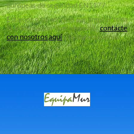
europeas de seguridad EN1177.
Estamos a su servicio par ampliar toda
la información que necesite,
contacte
con nosotros
aquí
y le asesoraremos.